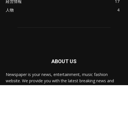
経営情報
17
人物
4
ABOUT US
Newspaper is your news, entertainment, music fashion
website. We provide you with the latest breaking news and
videos straight from the entertainment industry.
Contact us:
contact@yoursite.com
FOLLOW US