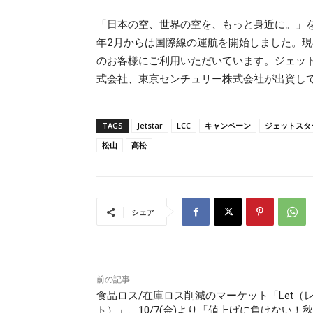
「日本の空、世界の空を、もっと身近に。」をビ
年2月からは国際線の運航を開始しました。現在
のお客様にご利用いただいています。ジェッ
式会社、東京センチュリー株式会社が出資し
TAGS
Jetstar
LCC
キャンペーン
ジェットスタ
松山
髙松
シェア
前の記事
食品ロス/在庫ロス削減のマーケット「Let（
ト）」、10/7(金)より「値上げに負けない！