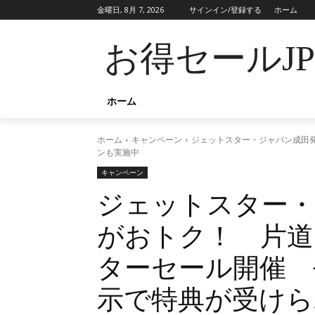
金曜日, 8月 7, 2026
サインイン/登録する
ホーム
お得セールJ
ホーム
ホーム
キャンペーン
ジェットスター・ジャパン成田発
ンも実施中
キャンペーン
ジェットスター・
がおトク！ 片道1
ターセール開催 
示で特典が受けら