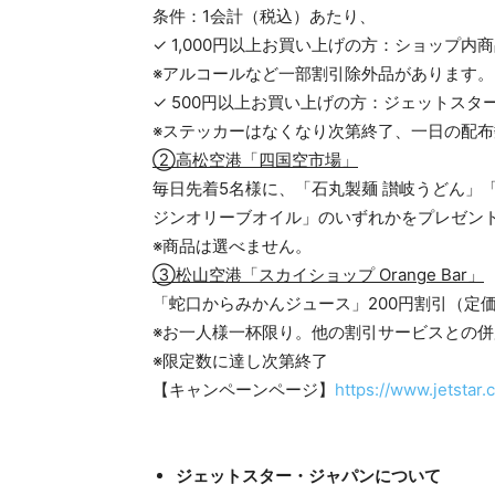
条件：1会計（税込）あたり、
✓ 1,000円以上お買い上げの方：ショップ内
※アルコールなど一部割引除外品があります。
✓ 500円以上お買い上げの方：ジェットス
※ステッカーはなくなり次第終了、一日の配
②高松空港「四国空市場」
毎日先着5名様に、「石丸製麺 讃岐うどん」
ジンオリーブオイル」のいずれかをプレゼン
※商品は選べません。
③松山空港「スカイショップ Orange Bar」
「蛇口からみかんジュース」200円割引（定価
※お一人様一杯限り。他の割引サービスとの併
※限定数に達し次第終了
【キャンペーンページ】
https://www.jetstar.
ジェットスター・ジャパンについて