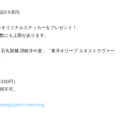
商品5％割引
ターオリジナルステッカーをプレゼント！
布数にも上限があります。
「石丸製麺 讃岐冷や麦」「東洋オリーブ エキストラヴァー
ト
350円）
用不可。
com/jp/ja/nrt-morning