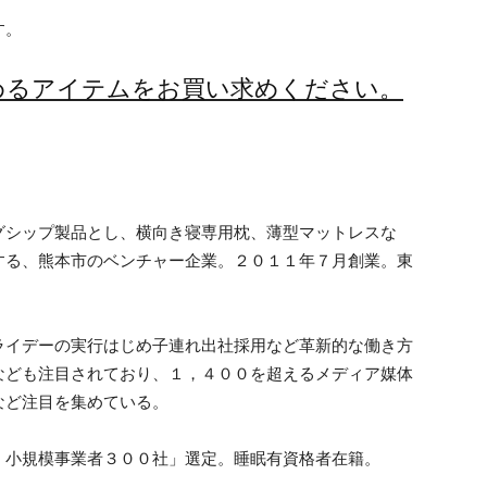
す。
めるアイテムをお買い求めください。
グシップ製品とし、横向き寝専用枕、薄型マットレスな
する、熊本市のベンチャー企業。２０１１年７月創業。東
ライデーの実行はじめ子連れ出社採用など革新的な働き方
なども注目されており、１，４００を超えるメディア媒体
など注目を集めている。
・小規模事業者３００社」選定。睡眠有資格者在籍。