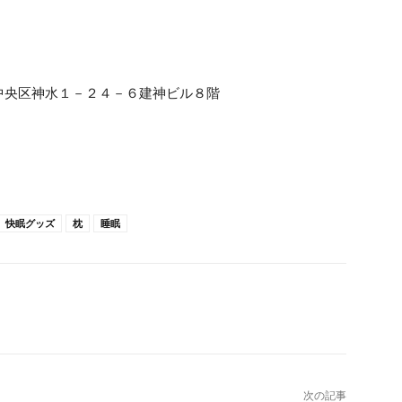
中央区神水１－２４－６建神ビル８階
快眠グッズ
枕
睡眠
次の記事