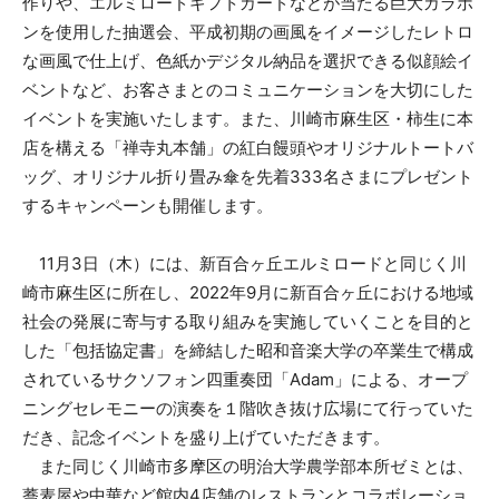
作りや、エルミロードギフトカードなどが当たる巨大ガラポ
ンを使用した抽選会、平成初期の画風をイメージしたレトロ
な画風で仕上げ、色紙かデジタル納品を選択できる似顔絵イ
ベントなど、お客さまとのコミュニケーションを大切にした
イベントを実施いたします。また、川崎市麻生区・柿生に本
店を構える「禅寺丸本舗」の紅白饅頭やオリジナルトートバ
ッグ、オリジナル折り畳み傘を先着333名さまにプレゼント
するキャンペーンも開催します。
11月3日（木）には、新百合ヶ丘エルミロードと同じく川
崎市麻生区に所在し、2022年9月に新百合ヶ丘における地域
社会の発展に寄与する取り組みを実施していくことを目的と
した「包括協定書」を締結した昭和音楽大学の卒業生で構成
されているサクソフォン四重奏団「Adam」による、オープ
ニングセレモニーの演奏を１階吹き抜け広場にて行っていた
だき、記念イベントを盛り上げていただきます。
また同じく川崎市多摩区の明治大学農学部本所ゼミとは、
蕎麦屋や中華など館内4店舗のレストランとコラボレーショ