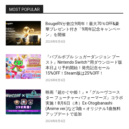
MOST POPULAR
BougeRVが創立9周年！最大70％OFF&豪
華プレゼント付き「9周年記念キャンペー
ン」を開催
2026年8月6日
『バブルボブル シュガーダンジョン ブー
スト』Nintendo Switch™用ダウンロード版
本日より予約開始！発売記念セール
15%OFF！Steam版は25%OFF！
2026年8月6日
映画『超かぐや姫！』×『グルーヴコース
ター フューチャーパフォーマーズ』コラボ
実施！8月6日（木）Ex-Otogibanashi
(Anime ver.)など3曲＋オリジナル1曲無料
アップデートで追加
2026年8月6日