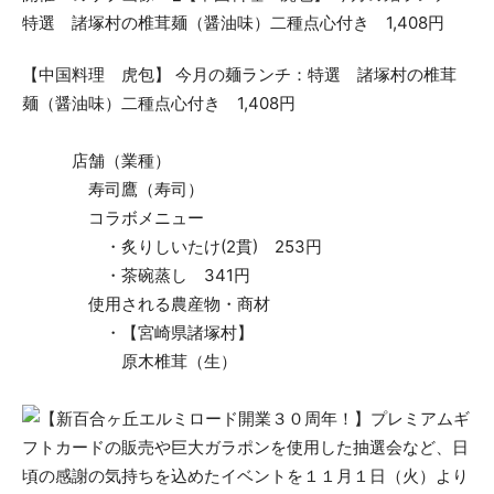
【中国料理 虎包】 今月の麺ランチ：特選 諸塚村の椎茸
麺（醤油味）二種点心付き 1,408円
店舗（業種）
寿司鷹（寿司）
コラボメニュー
・炙りしいたけ(2貫) 253円
・茶碗蒸し 341円
使用される農産物・商材
・【宮崎県諸塚村】
原木椎茸（生）