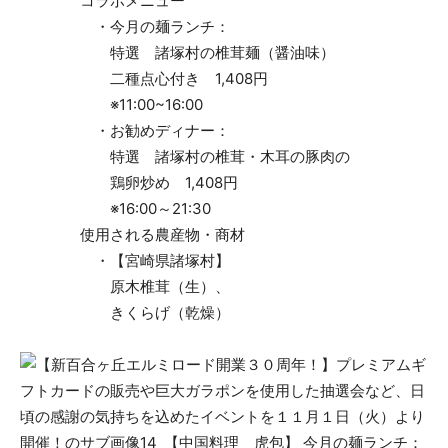
コラボメニュー
・今月の麺ランチ：
特選 諸塚村の椎茸麺（醤油味）
二種点心付き 1,408円
※11:00~16:00
・お勧めディナー：
特選 諸塚村の椎茸・木耳の豚肉の
鶏卵炒め 1,408円
※16:00～21:30
使用される農産物・商材
・【宮崎県諸塚村】
原木椎茸（生）、
きくらげ（乾燥）