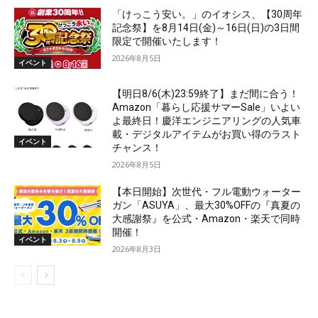
「けっこう安い。」のイオシス、【30周年
記念祭】を8月14日(金)～16日(日)の3日間
限定で開催いたします！
2026年8月5日
イベント
【明日8/6(木)23:59終了】まだ間に合う！
Amazon「暮らし応援サマーSale」いよい
よ最終日！慶洋エンジニアリングの人気車
載・デジタルアイテムがお買い得のラスト
イベント
チャンス！
2026年8月5日
【本日開始】次世代・フル電動ウォーター
ガン「ASUYA」、最大30%OFFの『真夏の
大感謝祭』を公式・Amazon・楽天で同時
開催！
イベント
2026年8月3日