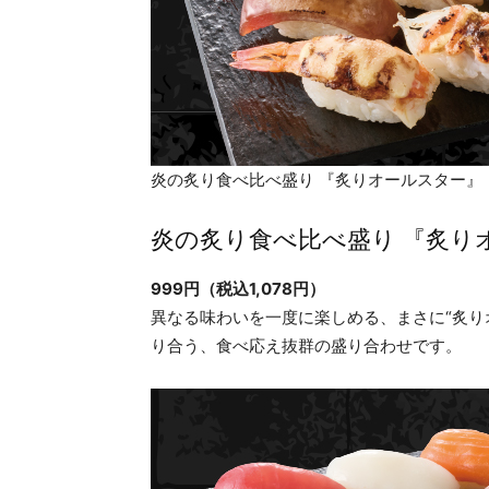
炎の炙り食べ比べ盛り 『炙りオールスター』
炎の炙り食べ比べ盛り 『炙り
999円（税込1,078円）
異なる味わいを一度に楽しめる、まさに“炙り
り合う、食べ応え抜群の盛り合わせです。