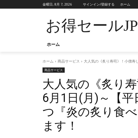
金曜日, 8月 7, 2026
サインイン/登録する
ホーム
お得セールJ
ホーム
ホーム
商品サービス
大人気の《炙り寿司》！小僧寿し
商品サービス
大人気の《炙り寿
6月1日(月)～【
つ『炎の炙り食べ
ます！