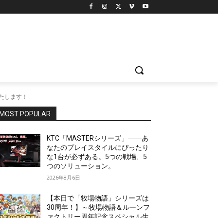
たします！
MOST POPULAR
KTC「MASTERシリーズ」――あ
なたのプレイスタイルにぴったり
な1台が必ずある。5つの戦場、5
つのソリューション。
2026年8月6日
【本日で「牧場物語」シリーズは
30周年！】～牧場物語＆ルーンフ
ァクトリー周年記念スペシャル生