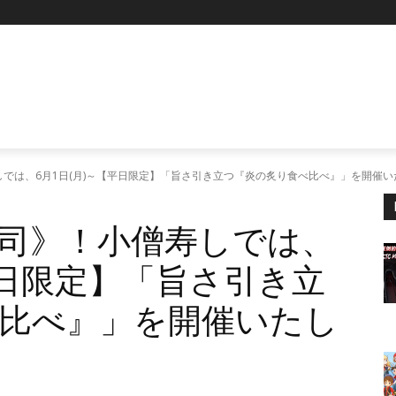
P
では、6月1日(月)～【平日限定】「旨さ引き立つ『炎の炙り食べ比べ』」を開催い
司》！小僧寿しでは、
平日限定】「旨さ引き立
比べ』」を開催いたし