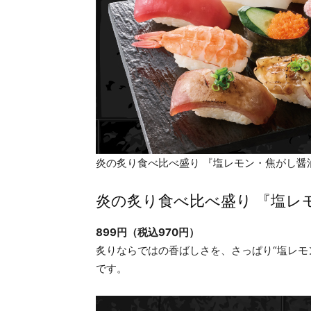
炎の炙り食べ比べ盛り 『塩レモン・焦がし醤
炎の炙り食べ比べ盛り 『塩レ
899円（税込970円）
炙りならではの香ばしさを、さっぱり“塩レモ
です。