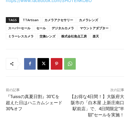
https://www.facebook.com/SHOTENKOBO
TAGS
TTArtisan
カメラアクセサリー
カメラレンズ
スーパーセール
セール
デジタルカメラ
マウントアダプター
ミラーレスカメラ
交換レンズ
株式会社焦点工房
楽天
前の記事
次の記事
『Tuissの真夏日割』30℃を
【お得な4日間！】大阪府大
超えた日はハニカムシェード
阪市の「白木屋 上新庄南口
30%オフ
駅前店」で、4日間限定“半
額”セールを実施！