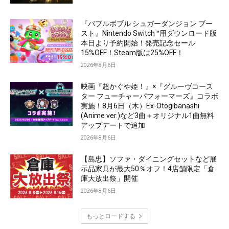
『バブルボブル シュガーダンジョン ブー
スト』Nintendo Switch™用ダウンロード版
本日より予約開始！発売記念セール
15%OFF！Steam版は25%OFF！
2026年8月6日
映画『超かぐや姫！』×『グルーヴコース
ター フューチャーパフォーマーズ』コラボ
実施！8月6日（木）Ex-Otogibanashi
(Anime ver.)など3曲＋オリジナル1曲無料
アップデートで追加
2026年8月6日
【島忠】ソファ・ダイニングセットなど展
示品家具が最大50％オフ！4店舗限定「倉
庫大放出祭」開催
2026年8月6日
もっとロードする