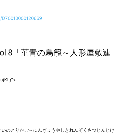
are/D70010000120669
ol.8「菫青の鳥籠～人形屋敷連
ujKlg“>
せいのとりかご～にんぎょうやしきれんぞくさつじんじけ