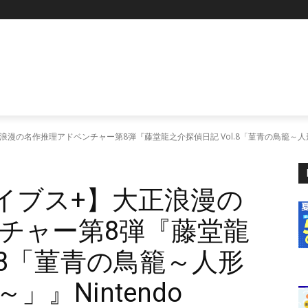
P
浪漫の名作推理アドベンチャー第8弾『藤堂龍之介探偵日記 Vol.8「菫青の鳥籠～人形屋敷
カイブス+】大正浪漫の
チャー第8弾『藤堂龍
l.8「菫青の鳥籠～人形
』Nintendo