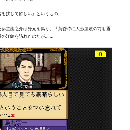
者を捜して欲しい』というもの。
た藤堂龍之介は身元を偽り、『黄昏時に人形屋敷の前を通
噂の洋館を訪れたのだが……。