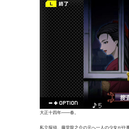
大正十四年――春。
私立探偵、藤堂龍之介の元へ一人の少女が仕