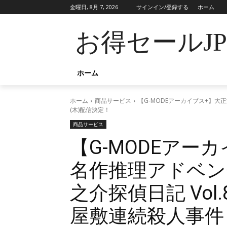
金曜日, 8月 7, 2026
サインイン/登録する
ホーム
お得セールJ
ホーム
ホーム
商品サービス
【G-MODEアーカイブス+】大正
(木)配信決定！
商品サービス
【G-MODEアー
名作推理アドベン
之介探偵日記 Vo
屋敷連続殺人事件～」