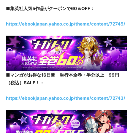
■集英社人気5作品がクーポンで60％OFF：
https://ebookjapan.yahoo.co.jp/theme/content/72745/
■マンガがお得な16日間 単行本全巻・半分以上 99円
（税込）SALE！：
https://ebookjapan.yahoo.co.jp/theme/content/72743/