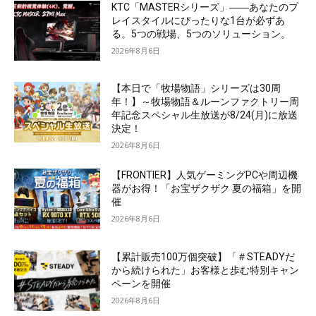
KTC「MASTERシリーズ」――あなたのプ
レイスタイルにぴったりな1台が必ずあ
る。5つの戦場、5つのソリューション。
2026年8月6日
【本日で「牧場物語」シリーズは30周
年！】～牧場物語＆ルーンファクトリー周
年記念スペシャル生放送が8/24(月)に放送
決定！
2026年8月6日
【FRONTIER】人気ゲーミングPCや周辺機
器がお得！「お宝ザクザク 夏の福箱」を開
催
2026年8月6日
【累計販売100万個突破】「＃STEADYだ
から続けられた」お客様と歩む特別キャン
ペーンを開催
2026年8月6日