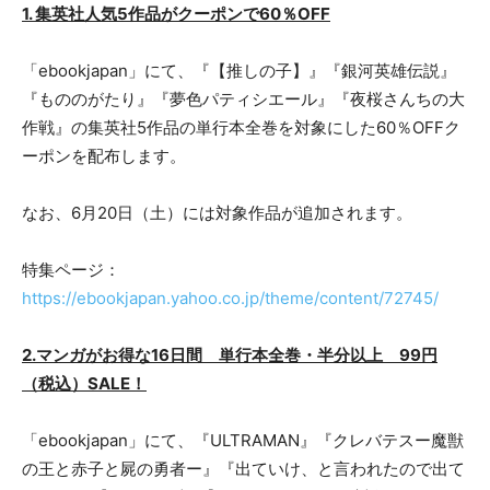
1. 集英社人気5作品がクーポンで60％OFF
「ebookjapan」にて、『【推しの子】』『銀河英雄伝説』
『もののがたり』『夢色パティシエール』『夜桜さんちの大
作戦』の集英社5作品の単行本全巻を対象にした60％OFFク
ーポンを配布します。
なお、6月20日（土）には対象作品が追加されます。
特集ページ：
https://ebookjapan.yahoo.co.jp/theme/content/72745/
2.マンガがお得な16日間 単行本全巻・半分以上 99円
（税込）SALE！
「ebookjapan」にて、『ULTRAMAN』『クレバテスー魔獣
の王と赤子と屍の勇者ー』『出ていけ、と言われたので出て