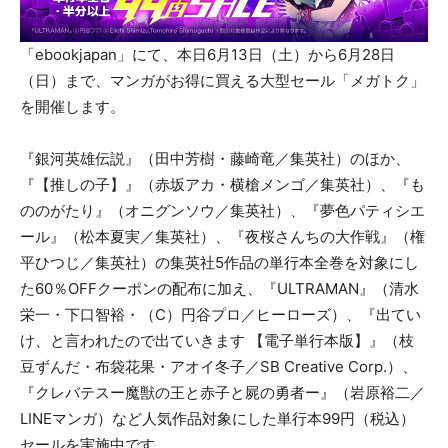
「ebookjapan」にて、本日6月13日（土）から6月28日
（日）まで、マンガがお得に買える大型セール「メガトク」
を開催します。
『銀河英雄伝説』（田中芳樹・藤崎竜／集英社）のほか、
『【推しの子】』（赤坂アカ・横槍メンゴ／集英社）、『も
ののがたり』（オニグンソウ／集英社）、『夢色パティシエ
ール』（松本夏実／集英社）、『夜桜さんちの大作戦』（権
平ひつじ／集英社）の集英社5作品の単行本全巻を対象にし
た60％OFFクーポンの配布に加え、『ULTRAMAN』（清水
栄一・下口智裕・（C）円谷プロ／ヒーローズ）、『出てい
け、と言われたので出ていきます 【電子単行本版】』（枝
豆ずんだ・布袋花果・アオイ冬子／SB Creative Corp.）、
『クレバテスー魔獣の王と赤子と屍の勇者ー』（岩原裕二／
LINEマンガ）など人気作品対象にした単行本99円（税込）
セールを実施中です。