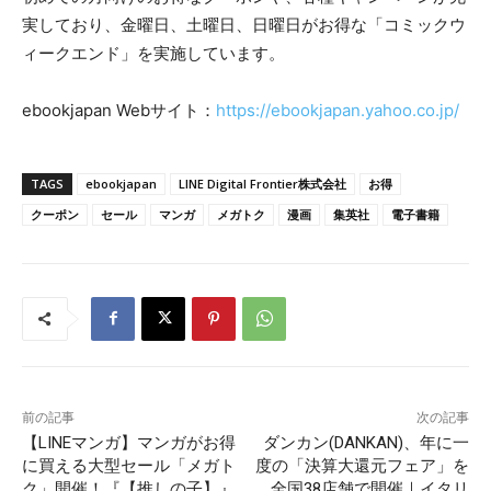
実しており、金曜日、土曜日、日曜日がお得な「コミックウ
ィークエンド」を実施しています。
ebookjapan Webサイト：
https://ebookjapan.yahoo.co.jp/
TAGS
ebookjapan
LINE Digital Frontier株式会社
お得
クーポン
セール
マンガ
メガトク
漫画
集英社
電子書籍
前の記事
次の記事
【LINEマンガ】マンガがお得
ダンカン(DANKAN)、年に一
に買える大型セール「メガト
度の「決算大還元フェア」を
ク」開催！『【推しの子】』
全国38店舗で開催｜イタリ