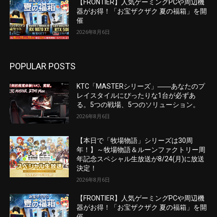
【FRONTIER】人気ゲーミングPCや周辺機
器がお得！「お宝ザクザク 夏の福箱」を開
催
2026年8月6日
POPULAR POSTS
KTC「MASTERシリーズ」――あなたのプ
レイスタイルにぴったりな1台が必ずあ
る。5つの戦場、5つのソリューション。
2026年8月6日
【本日で「牧場物語」シリーズは30周
年！】～牧場物語＆ルーンファクトリー周
年記念スペシャル生放送が8/24(月)に放送
決定！
2026年8月6日
【FRONTIER】人気ゲーミングPCや周辺機
器がお得！「お宝ザクザク 夏の福箱」を開
催