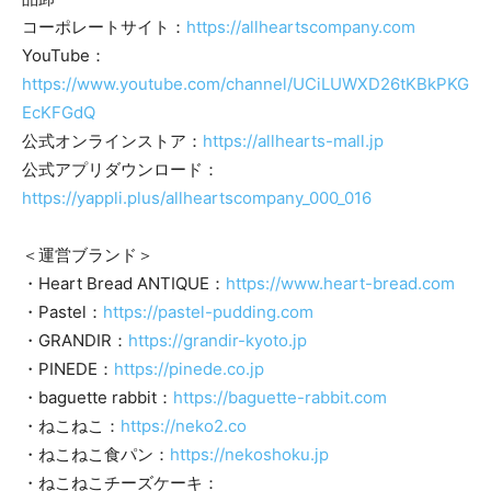
コーポレートサイト：
https://allheartscompany.com
YouTube：
https://www.youtube.com/channel/UCiLUWXD26tKBkPKG
EcKFGdQ
公式オンラインストア：
https://allhearts-mall.jp
公式アプリダウンロード：
https://yappli.plus/allheartscompany_000_016
＜運営ブランド＞
・Heart Bread ANTIQUE：
https://www.heart-bread.com
・Pastel：
https://pastel-pudding.com
・GRANDIR：
https://grandir-kyoto.jp
・PINEDE：
https://pinede.co.jp
・baguette rabbit：
https://baguette-rabbit.com
・ねこねこ：
https://neko2.co
・ねこねこ食パン：​
https://nekoshoku.jp
・ねこねこチーズケーキ：