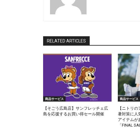
RELATED ARTICLES
商品サービス
商品サービス
【そごう広島店】サンフレッチェ広
【ニトリの
島を応援するお買い得セール開催
暑対策に人
アイテムが
「FINAL S