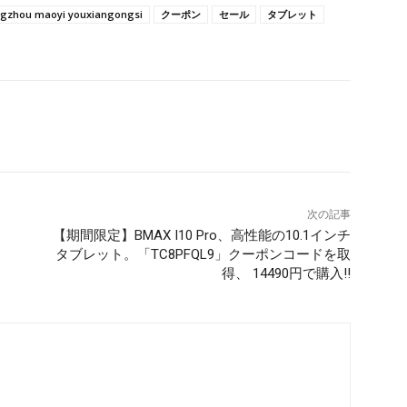
ngzhou maoyi youxiangongsi
クーポン
セール
タブレット
次の記事
【期間限定】BMAX I10 Pro、高性能の10.1インチ
タブレット。「TC8PFQL9」クーポンコードを取
得、 14490円で購入!!