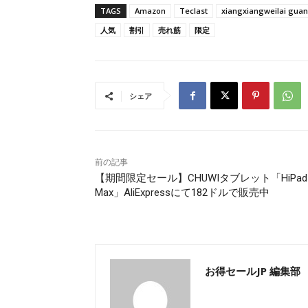
TAGS
Amazon
Teclast
xiangxiangweilai gua
人気
割引
売れ筋
限定
シェア
前の記事
【期間限定セール】CHUWIタブレット「HiPad
Max」AliExpressにて182ドルで販売中
お得セールJP 編集部