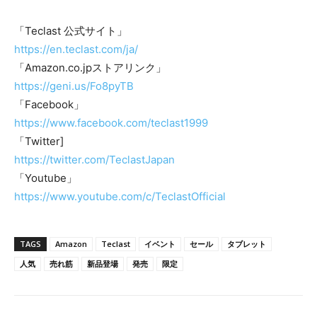
「Teclast 公式サイト」
https://en.teclast.com/ja/
「Amazon.co.jpストアリンク」
https://geni.us/Fo8pyTB
「Facebook」
https://www.facebook.com/teclast1999
「Twitter]
https://twitter.com/TeclastJapan
「Youtube」
https://www.youtube.com/c/TeclastOfficial
TAGS
Amazon
Teclast
イベント
セール
タブレット
人気
売れ筋
新品登場
発売
限定