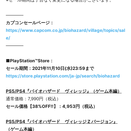
――――
カプコンセールページ
：
https://www.capcom.co.jp/biohazard/village/topics/sal
e/
――――
■
PlayStation™Store
：
セール期間：2021年
11
月
10
日(
水
)
23
:59まで
https://store.playstation.com/ja-jp/search/biohazard
PS5/PS4
『
バイオハザード ヴィレッジ
』
（
ゲーム本編）
通常価格：7,990円（税込）
セール価格【
38
%OFF!!】：
4,953
円（税込）
PS5/PS4
『
バイオハザード ヴィレッジ
Z バージョン
』
（ゲーム本編）