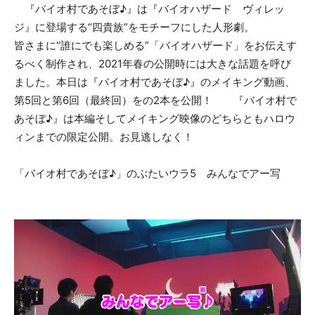
『バイオ村であそぼ♪』は『バイオハザード ヴィレッ
ジ』に登場する“四貴族”をモチーフにした人形劇。
皆さまに“誰にでも楽しめる”「バイオハザード」をお伝えす
るべく制作され、2021年春の公開時には大きな話題を呼び
ました。本日は『バイオ村であそぼ♪』のメイキング動画、
第5回と第6回（最終回）をの2本を公開！ 『バイオ村で
あそぼ♪』は本編そしてメイキング映像のどちらともハロウ
ィンまでの限定公開。お見逃しなく！
「バイオ村であそぼ♪」のぶたいウラ5 みんなでアー写