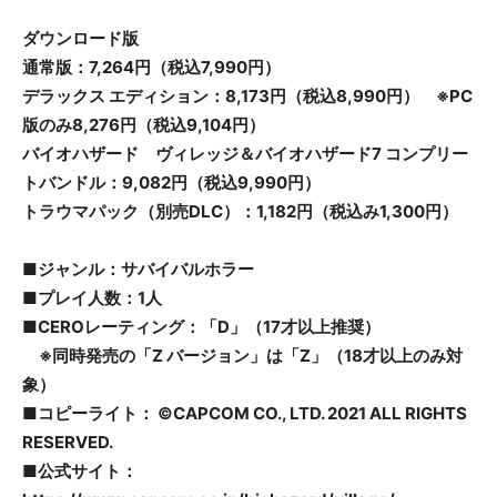
ダウンロード版
通常版：7,264円
（税込7,990円）
デラックス エディション：8,173円
（税込8,990円）
※PC
版のみ8,276円
（税込9,104円）
バイオハザード ヴィレッジ＆バイオハザード7 コンプリー
トバンドル：9,082円
（税込9,990円）
トラウマパック（別売DLC）：1,182円
（税込み1,300円）
■ジャンル：
サバイバルホラー
■プレイ人数：1人
■CEROレーティング：
「D」
（17才以上推奨）
※同時発売の
「
Z バージョン
」
は「Z」（18才以上のみ対
象）
■コピーライト：
©CAPCOM CO., LTD. 2021 ALL RIGHTS
RESERVED.
■公式サイト：