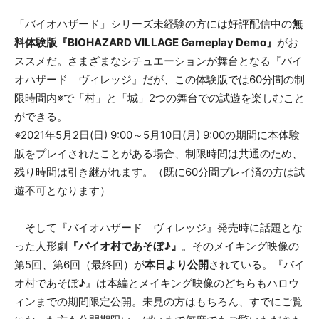
「バイオハザード」シリーズ未経験の方には好評配信中の
無
料体験版『BIOHAZARD VILLAGE Gameplay Demo』
がお
ススメだ。さまざまなシチュエーションが舞台となる『バイ
オハザード ヴィレッジ』だが、この体験版では60分間の制
限時間内※で「村」と「城」2つの舞台での試遊を楽しむこと
ができる。
※2021年5月2日(日) 9:00～5月10日(月) 9:00の期間に本体験
版をプレイされたことがある場合、制限時間は共通のため、
残り時間は引き継がれます。（既に60分間プレイ済の方は試
遊不可となります）
そして『バイオハザード ヴィレッジ』発売時に話題とな
った人形劇
『バイオ村であそぼ♪』
。そのメイキング映像の
第5回、第6回（最終回）が
本日より公開
されている。『バイ
オ村であそぼ♪』は本編とメイキング映像のどちらもハロウ
ィンまでの期間限定公開。未見の方はもちろん、すでにご覧