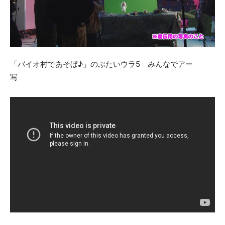
「バイオ村であそぼ♪」のぶたいウラ5 みんなでアー
写