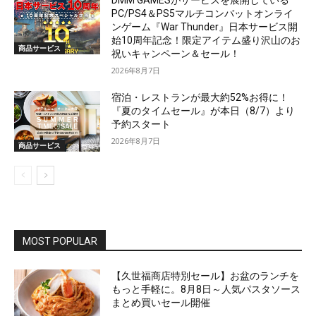
DMM GAMESがサービスを展開している
PC/PS4＆PS5マルチコンバットオンライ
ンゲーム『War Thunder』日本サービス開
始10周年記念！限定アイテム盛り沢山のお
商品サービス
祝いキャンペーン＆セール！
2026年8月7日
宿泊・レストランが最大約52%お得に！
『夏のタイムセール』が本日（8/7）より
予約スタート
2026年8月7日
商品サービス
MOST POPULAR
【久世福商店特別セール】お盆のランチを
もっと手軽に。8月8日～人気パスタソース
まとめ買いセール開催