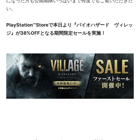
になった方も公開期限いっぱいまで何度でもご覧いただきた
い。
PlayStation™Store
で
本日より
『バイオハザード ヴィレッ
ジ』
が3
8%OFF
となる期間限定セールを実施！