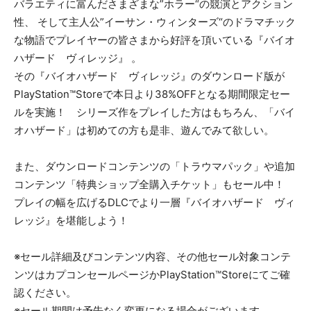
バラエティに富んださまざまな”ホラー“の競演とアクション
性、 そして主人公”イーサン・ウィンターズ“のドラマチック
な物語でプレイヤーの皆さまから好評を頂いている『バイオ
ハザード ヴィレッジ』 。
その『バイオハザード ヴィレッジ』のダウンロード版が
PlayStation™Storeで本日より38%OFFとなる期間限定セー
ルを実施！ シリーズ作をプレイした方はもちろん、「バイ
オハザード」は初めての方も是非、遊んでみて欲しい。
また、ダウンロードコンテンツの「トラウマパック」や追加
コンテンツ「特典ショップ全購入チケット」もセール中！
プレイの幅を広げるDLCでより一層『バイオハザード ヴィ
レッジ』を堪能しよう！
※セール詳細及びコンテンツ内容、その他セール対象コンテ
ンツはカプコンセールページかPlayStation™Storeにてご確
認ください。
※セール期間は予告なく変更になる場合がございます。