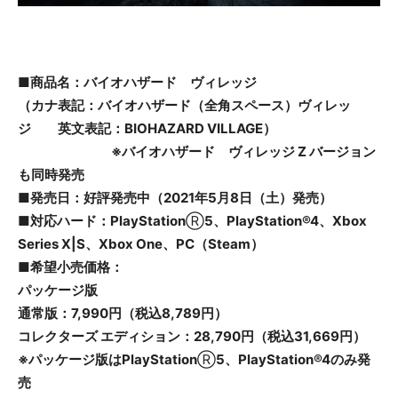
■商品名：
バイオハザード ヴィレッジ
（
カナ表記：バイオハザード（全角スペース）ヴィレッ
ジ
英文表記：
BIOHAZARD VILLAGE
）
※バイオハザード ヴィレッジ Z バージョン
も同時発売
■発売日：
好評発売中（
202
1
年
5月8日（土）
発売
）
■対応ハード：
PlayStation
Ⓡ
5、
PlayStation®4、
Xbox
Series X
|S
、
Xbox One、
PC
（
Steam
）
■
希望小売
価格：
パッケージ版
通常版：
7,990
円
（税込8,789円）
コレクターズ エディション：28,790円
（税込31,669円）
※パッケージ版は
PlayStation
Ⓡ
5、
PlayStation®4のみ発
売