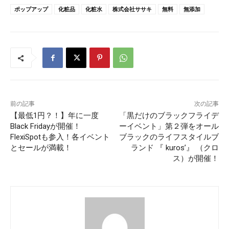
ポップアップ
化粧品
化粧水
株式会社ササキ
無料
無添加
前の記事
次の記事
【最低1円？！】年に一度
「黒だけのブラックフライデ
Black Fridayが開催！
ーイベント」第２弾をオール
FlexiSpotも参入！各イベント
ブラックのライフスタイルブ
とセールが満載！
ランド 『 kuros’』 （クロ
ス）が開催！