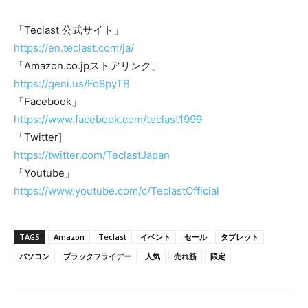
「Teclast 公式サイト」
https://en.teclast.com/ja/
「Amazon.co.jpストアリンク」
https://geni.us/Fo8pyTB
「Facebook」
https://www.facebook.com/teclast1999
「Twitter]
https://twitter.com/TeclastJapan
「Youtube」
https://www.youtube.com/c/TeclastOfficial
TAGS
Amazon
Teclast
イベント
セール
タブレット
パソコン
ブラックフライデー
人気
売れ筋
限定