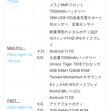
/T2AN
メラと8MPフロント
7000mAhバッテリー
18W USB-PD高速充電サポート
光センサー、近接センサー
軽量薄型のメタルボディ設計
10.1インチFHD IPSディスプレ
イ
M40 Pro：
￥21,
Android 11 OS
https://geni.us
520
大容量7000mAhバッテリー
/rKLIuH
Unisoc Tiger T618プロセッサ
6GB RAM+128GB ROM
Teclast Momentum II サウンド
8インチHD IPSディスプレイ
6mmの狭いベゼル
Android 11 OS
P80T：
￥8,
アクアブルーボディ
https://geni.us
720
3GB RAM+32GB ROM