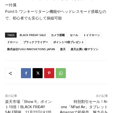
ー付属
Point５ ワンキーリターン機能やヘッドレスモード搭載なの
で、初心者でも安心して操縦可能
TAGS
BLACK FRIDAY SALE
カメラ搭載
セール
トイドローン
ドローン
ブラックフライデー
ポイント10倍プレゼント
株式会社FUGU INNOVATIONS JAPAN
楽天
楽天お買い物マラソン
前の記事
次の記事
楽天市場「Show !t」ポイン
特別割引セール！N-
ト10倍！BLACK FRIDAY
one「NPad Air」タブレット
SALE開催。11月22日(火)20
Amazonで初発売、魅力点を