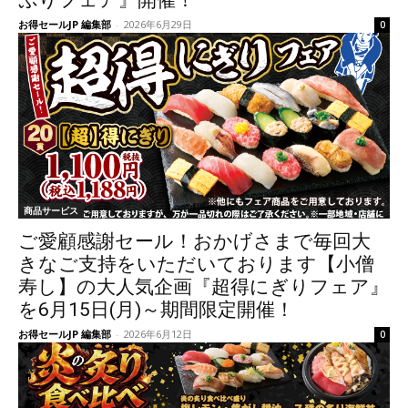
ぷりフェア』開催！
お得セールJP 編集部
-
2026年6月29日
0
商品サービス
ご愛顧感謝セール！おかげさまで毎回大
きなご支持をいただいております【小僧
寿し】の大人気企画『超得にぎりフェア』
を6月15日(月)～期間限定開催！
お得セールJP 編集部
-
2026年6月12日
0