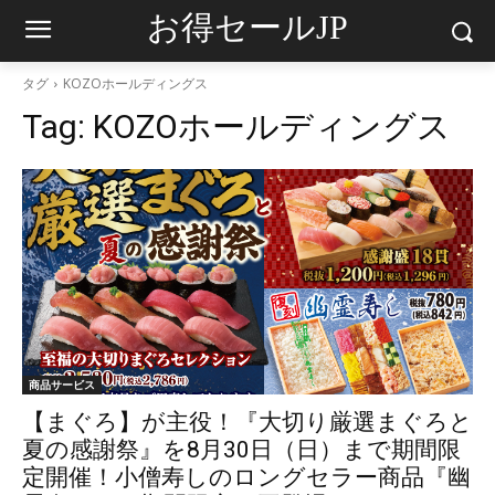
お得セールJP
タグ
KOZOホールディングス
Tag:
KOZOホールディングス
商品サービス
【まぐろ】が主役！『大切り厳選まぐろと
夏の感謝祭』を8月30日（日）まで期間限
定開催！小僧寿しのロングセラー商品『幽