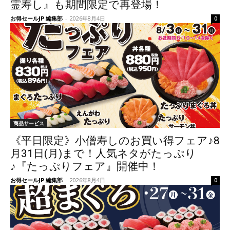
霊寿し』も期間限定で再登場！
お得セールJP 編集部
-
2026年8月4日
0
商品サービス
《平日限定》小僧寿しのお買い得フェア♪8
月31日(月)まで！人気ネタがたっぷり
♪『たっぷりフェア』開催中！
お得セールJP 編集部
-
2026年8月4日
0