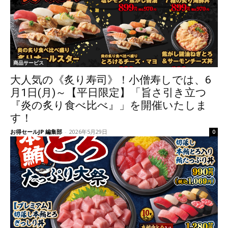
商品サービス
大人気の《炙り寿司》！小僧寿しでは、6
月1日(月)～【平日限定】「旨さ引き立つ
『炎の炙り食べ比べ』」を開催いたしま
す！
お得セールJP 編集部
-
2026年5月29日
0