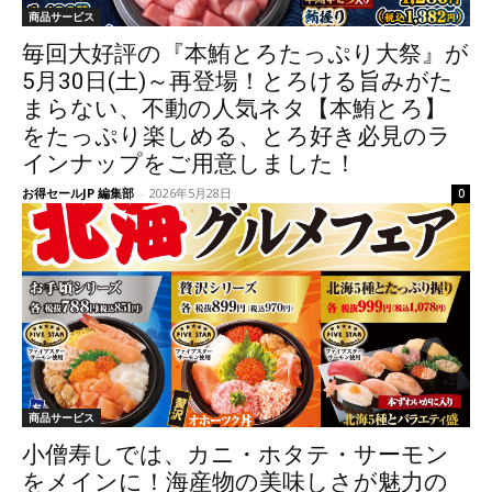
商品サービス
毎回大好評の『本鮪とろたっぷり大祭』が
5月30日(土)～再登場！とろける旨みがた
まらない、不動の人気ネタ【本鮪とろ】
をたっぷり楽しめる、とろ好き必見のラ
インナップをご用意しました！
お得セールJP 編集部
-
2026年5月28日
0
商品サービス
小僧寿しでは、カニ・ホタテ・サーモン
をメインに！海産物の美味しさが魅力の