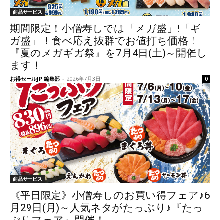
商品サービス
期間限定！小僧寿しでは「メガ盛」!「ギ
ガ盛」！食べ応え抜群でお値打ち価格！
『夏のメガギガ祭』を7月4日(土)～開催し
ます！
お得セールJP 編集部
-
2026年7月3日
0
商品サービス
《平日限定》小僧寿しのお買い得フェア♪6
月29日(月)～人気ネタがたっぷり♪『たっ