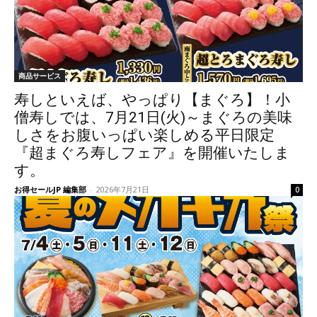
商品サービス
寿しといえば、やっぱり【まぐろ】！小
僧寿しでは、7月21日(火)～まぐろの美味
しさをお腹いっぱい楽しめる平日限定
『超まぐろ寿しフェア』を開催いたしま
す。
お得セールJP 編集部
-
2026年7月21日
0