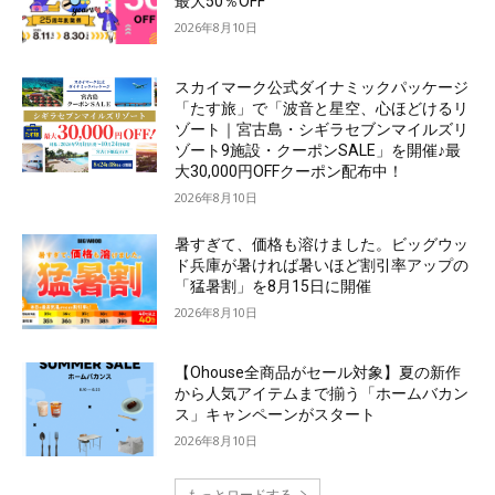
最大50％OFF
2026年8月10日
スカイマーク公式ダイナミックパッケージ
「たす旅」で「波音と星空、心ほどけるリ
ゾート｜宮古島・シギラセブンマイルズリ
ゾート9施設・クーポンSALE」を開催♪最
大30,000円OFFクーポン配布中！
2026年8月10日
暑すぎて、価格も溶けました。ビッグウッ
ド兵庫が暑ければ暑いほど割引率アップの
「猛暑割」を8月15日に開催
2026年8月10日
【Ohouse全商品がセール対象】夏の新作
から人気アイテムまで揃う「ホームバカン
ス」キャンペーンがスタート
2026年8月10日
もっとロードする