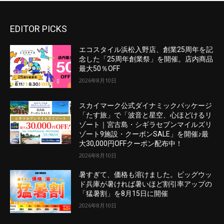
EDITOR PICKS
エコスタイル浜松入野店、創業25周年を記
念した「25周年創業祭」を開催。店内商品
最大50％OFF
2026年8月10日
スカイマーク公式ダイナミックパッケージ
「たす旅」で「波音と星空、心ほどけるリ
ゾート｜宮古島・シギラセブンマイルズリ
ゾート9施設・クーポンSALE」を開催♪最
大30,000円OFFクーポン配布中！
2026年8月10日
暑すぎて、価格も溶けました。ビッグウッ
ド兵庫が暑ければ暑いほど割引率アップの
「猛暑割」を8月15日に開催
2026年8月10日