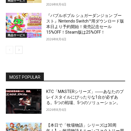
商品サービス
2026年8月6日
『バブルボブル シュガーダンジョン ブー
スト』Nintendo Switch™用ダウンロード版
本日より予約開始！発売記念セール
15%OFF！Steam版は25%OFF！
商品サービス
2026年8月6日
MOST POPULAR
KTC「MASTERシリーズ」――あなたのプ
レイスタイルにぴったりな1台が必ずあ
る。5つの戦場、5つのソリューション。
2026年8月6日
【本日で「牧場物語」シリーズは30周
年！】～牧場物語＆ルーンファクトリー周