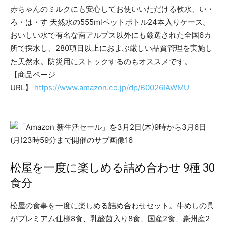
赤ちゃんのミルクにも安心してお使いいただける軟水、い・
ろ・は・す 天然水の555mlペットボトル24本入りケース。
おいしい水で有名な南アルプス以外にも厳選された全国6カ
所で採水し、280項目以上におよぶ厳しい品質管理を実施し
た天然水。防災用にストックするのもオススメです。
【商品ページ
URL】
https://www.amazon.co.jp/dp/B0026IAWMU
松屋を一度に楽しめる詰め合わせ 9種 30
食分
松屋の食事を一度に楽しめる詰め合わせセット。牛めしの具
がプレミアム仕様8食、乳酸菌入り8食、国産2食、豪州産2