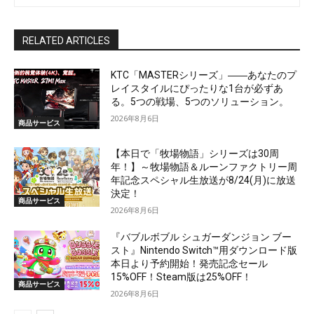
RELATED ARTICLES
KTC「MASTERシリーズ」――あなたのプ
レイスタイルにぴったりな1台が必ずあ
る。5つの戦場、5つのソリューション。
2026年8月6日
商品サービス
【本日で「牧場物語」シリーズは30周
年！】～牧場物語＆ルーンファクトリー周
年記念スペシャル生放送が8/24(月)に放送
決定！
商品サービス
2026年8月6日
『バブルボブル シュガーダンジョン ブー
スト』Nintendo Switch™用ダウンロード版
本日より予約開始！発売記念セール
15%OFF！Steam版は25%OFF！
商品サービス
2026年8月6日