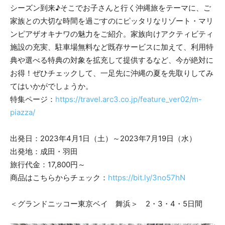
シーズン到来♪そこでお子さんと行く沖縄旅をテーマに、ご
家族との大切な時間を過ごすのにピッタリなリゾート・マリ
ンピアザオキナワの魅力をご紹介。家族向けアクティビティ
施設の充実、駐車場無料など既存サービスに加えて、利用特
典や選べる特典の対象を拡充して提供するなど、今が絶対に
お得！ぜひチェックして、一足先に沖縄の夏を先取りしてみ
てはいかがでしょうか。
特集ページ：
https://travel.arc3.co.jp/feature_ver02/m-
piazza/
出発日：2023年4月1日（土）～2023年7月19日（水）
出発地：成田・羽田
旅行代金：17,800円～
商品はこちらからチェック：
https://bit.ly/3no57hN
＜グランドニッコー東京ベイ 舞浜＞ 2・3・4・5日間