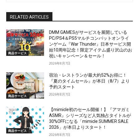
RELATED ARTICLES
DMM GAMESがサービスを展開している
PC/PS4＆PS5マルチコンバットオンライ
ンゲーム『War Thunder』日本サービス開
始10周年記念！限定アイテム盛り沢山のお
商品サービス
祝いキャンペーン＆セール！
2026年8月7日
宿泊・レストランが最大約52%お得に！
『夏のタイムセール』が本日（8/7）より
予約スタート
2026年8月7日
商品サービス
【mimicle初のセール開催！】『アマガミ
ASMR』シリーズなど人気独占タイトルが
30%OFFになる「mimicle SUMMER SALE
2026」が本日よりスタート！
商品サービス
2026年8月7日