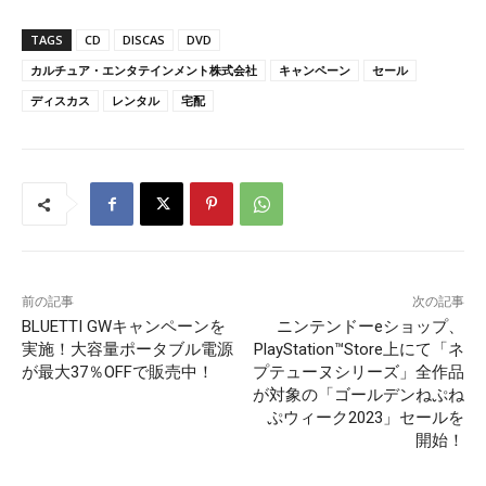
TAGS
CD
DISCAS
DVD
カルチュア・エンタテインメント株式会社
キャンペーン
セール
ディスカス
レンタル
宅配
前の記事
次の記事
BLUETTI GWキャンペーンを
ニンテンドーeショップ、
実施！大容量ポータブル電源
PlayStation™Store上にて「ネ
が最大37％OFFで販売中！
プテューヌシリーズ」全作品
が対象の「ゴールデンねぷね
ぷウィーク2023」セールを
開始！