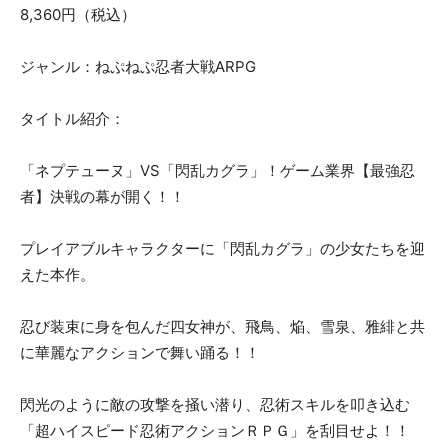
8,360円（税込）
ジャンル：ねぷねぷ忍者大戦ARPG
タイトル紹介：
「ネプテューヌ」VS「閃乱カグラ」！ゲーム業界【最強忍
者】決戦の幕が開く！！
プレイアブルキャラクターに「閃乱カグラ」の少女たちを迎
えた本作。
忍び装束に身を包んだ四女神が、飛鳥、焔、雪泉、雅緋と共
に華麗なアクションで舞い踊る！！
閃光のように敵の攻撃を掻い潜り、忍術スキルを叩き込む
「超ハイスピード忍術アクションＲＰＧ」を刮目せよ！！