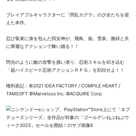
プレイアブルキャラクターに「閃乱カグラ」の少女たちを迎
えた本作。
忍び装束に身を包んだ四女神が、飛鳥、焔、雪泉、雅緋と共
に華麗なアクションで舞い踊る！！
閃光のように敵の攻撃を掻い潜り、忍術スキルを叩き込む
「超ハイスピード忍術アクションＲＰＧ」を刮目せよ！！
権利表記：©2021 IDEA FACTORY / COMPILE HEART /
TAMSOFT ©Marvelous Inc. ©ACQUIRE Corp.