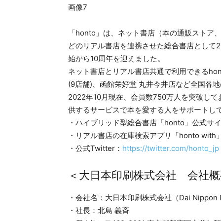
「honto」は、ネット書店（本の通販スト
どのリアル書店を連携させた総合書店として20
始から10周年を迎えました。
ネット書店とリアル書店共通で利用できるho
(9店舗)、函館栄好堂 丸井今井店など全国各
2022年10月現在、会員数750万人を突破
供するサービスで本を愛する人をサポートし
・ハイブリッド型総合書店「honto」公式サ
・リアル書店の在庫検索アプリ「honto with
・公式Twitter：
https://twitter.com/honto_jp
＜大日本印刷株式会社 会社概
・会社名：大日本印刷株式会社（Dai Nippon Prin
・社長：北島 義斉