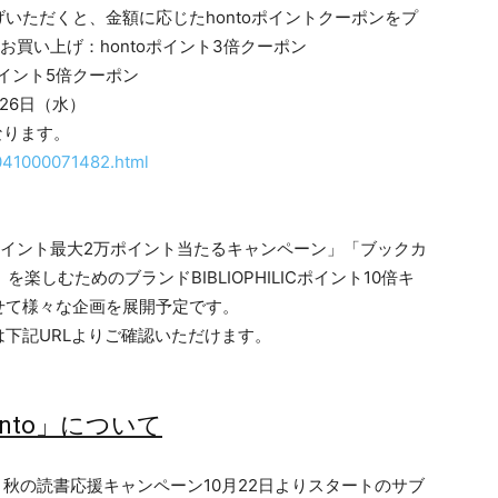
いただくと、金額に応じたhontoポイントクーポンをプ
お買い上げ：hontoポイント3倍クーポン
ポイント5倍クーポン
月26日（水）
なります。
l_041000071482.html
toポイント最大2万ポイント当たるキャンペーン」「ブックカ
楽しむためのブランドBIBLIOPHILICポイント10倍キ
せて様々な企画を展開予定です。
下記URLよりご確認いただけます。
nto」について