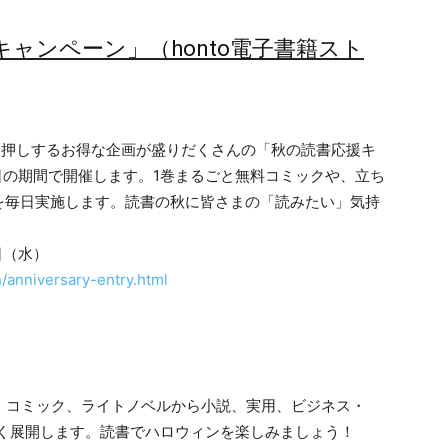
援キャンペーン」（honto電子書籍スト
を後押しするお得な企画が盛りだくさんの「秋の読書応援キ
30日の期間で開催します。1巻まるごと無料コミックや、立ち
を毎日実施します。読書の秋に皆さまの「読みたい」気持
日（水）
n/anniversary-entry.html
F！！コミック、ライトノベルから小説、実用、ビジネス・
幅広く展開します。読書でハロウィンを楽しみましょう！