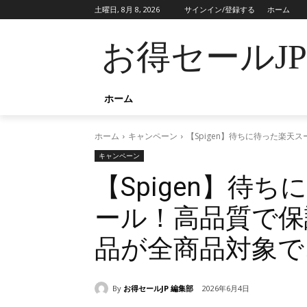
土曜日, 8月 8, 2026
サインイン/登録する
ホーム
お得セールJ
ホーム
ホーム
キャンペーン
【Spigen】待ちに待った楽天
キャンペーン
【Spigen】待
ール！高品質で保護
品が全商品対象で、
By
お得セールJP 編集部
2026年6月4日