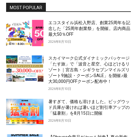
MOST POPULAR
エコスタイル浜松入野店、創業25周年を記
念した「25周年創業祭」を開催。店内商品
最大50％OFF
2026年8月10日
スカイマーク公式ダイナミックパッケージ
「たす旅」で「波音と星空、心ほどけるリ
ゾート｜宮古島・シギラセブンマイルズリ
ゾート9施設・クーポンSALE」を開催♪最
大30,000円OFFクーポン配布中！
2026年8月10日
暑すぎて、価格も溶けました。ビッグウッ
ド兵庫が暑ければ暑いほど割引率アップの
「猛暑割」を8月15日に開催
2026年8月10日
【Ohouse全商品がセール対象】夏の新作